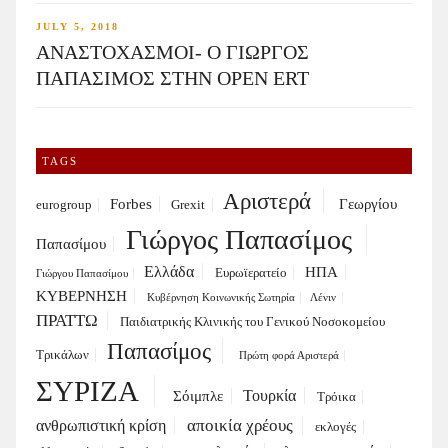
JULY 5, 2018
ΑΝΑΣΤΟΧΑΣΜΟΙ- Ο ΓΙΩΡΓΟΣ
ΠΑΠΑΣΙΜΟΣ ΣΤΗΝ OPEN ERT
TAGS
Αριστερά
Forbes
Γεωργίου
eurogroup
Grexit
Γιώργος Παπασίμος
Παπασίμου
Ελλάδα
ΗΠΑ
Ευρωϊερατείο
Γιώργου Παπασίμου
ΚΥΒΕΡΝΗΣΗ
Κυβέρνηση Κοινωνικής Σωτηρία
Λένιν
ΠΡΑΤΤΩ
Παιδιατρικής Κλινικής του Γενικού Νοσοκομείου
Παπασίμος
Τρικάλων
Πρώτη φορά Αριστερά
ΣΥΡΙΖΑ
Τουρκία
Σόιμπλε
Τρόικα
αποικία χρέους
ανθρωπιστική κρίση
εκλογές