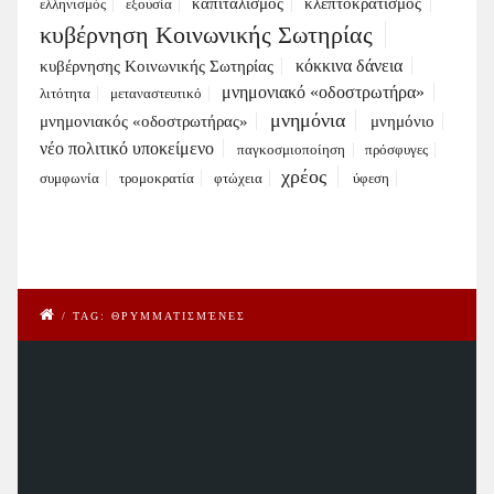
καπιταλισμός
κλεπτοκρατισμός
ελληνισμός
εξουσία
κυβέρνηση Κοινωνικής Σωτηρίας
κόκκινα δάνεια
κυβέρνησης Κοινωνικής Σωτηρίας
μνημονιακό «οδοστρωτήρα»
λιτότητα
μεταναστευτικό
μνημόνια
μνημονιακός «οδοστρωτήρας»
μνημόνιο
νέο πολιτικό υποκείμενο
παγκοσμιοποίηση
πρόσφυγες
χρέος
συμφωνία
τρομοκρατία
φτώχεια
ύφεση
/
TAG: ΘΡΥΜΜΑΤΙΣΜΈΝΕΣ