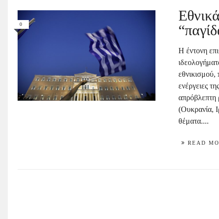
Εθνικά
0
“παγίδ
Η έντονη επ
ιδεολογήματ
εθνικισμού,
ενέργειες τ
απρόβλεπτη 
(Ουκρανία, Ι
θέματα....
READ M