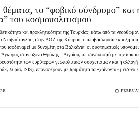
 θέματα, το “φοβικό σύνδρομο” και 
α” του κοσμοπολιτισμού
ιθετικότητα και προκλητικότητα της Τουρκίας, κάτω από τα νεοοθωμα
α Νταβούτογλου, στην ΑΟΖ της Κύπρου, η υποβόσκουσα έκρηξη του
 που ισοδυναμεί με δυναμίτη στα Βαλκάνια, οι συστηματικές υπονομευ
ης Άγκυρας στον άξονα Θράκης – Αιγαίου, σε συνδυασμό με την δραμα
ρευστότητα των ευρύτερων γεωπολιτικών συσχετισμών και η αλλαγ
ράκ, Συρία, ISIS), επαναφέρουν με δριμύτητα τα «χαίνοντα» μείζονα 
ORE
FEBRUAR