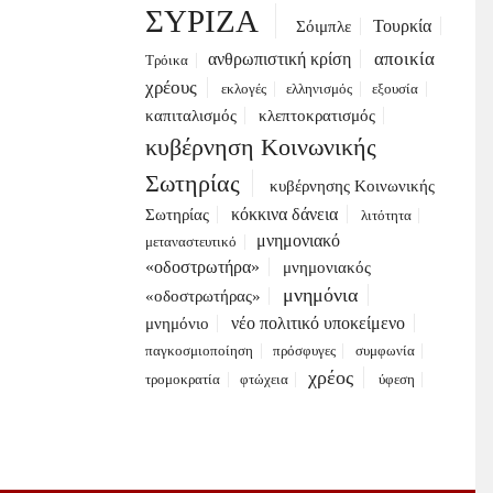
ΣΥΡΙΖΑ
Τουρκία
Σόιμπλε
αποικία
ανθρωπιστική κρίση
Τρόικα
χρέους
εκλογές
ελληνισμός
εξουσία
καπιταλισμός
κλεπτοκρατισμός
κυβέρνηση Κοινωνικής
Σωτηρίας
κυβέρνησης Κοινωνικής
κόκκινα δάνεια
Σωτηρίας
λιτότητα
μνημονιακό
μεταναστευτικό
«οδοστρωτήρα»
μνημονιακός
μνημόνια
«οδοστρωτήρας»
νέο πολιτικό υποκείμενο
μνημόνιο
παγκοσμιοποίηση
πρόσφυγες
συμφωνία
χρέος
τρομοκρατία
φτώχεια
ύφεση