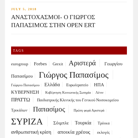
JULY 5, 2018
ΑΝΑΣΤΟΧΑΣΜΟΙ- Ο ΓΙΩΡΓΟΣ
ΠΑΠΑΣΙΜΟΣ ΣΤΗΝ OPEN ERT
TAGS
Αριστερά
Forbes
Γεωργίου
eurogroup
Grexit
Γιώργος Παπασίμος
Παπασίμου
Ελλάδα
ΗΠΑ
Ευρωϊερατείο
Γιώργου Παπασίμου
ΚΥΒΕΡΝΗΣΗ
Κυβέρνηση Κοινωνικής Σωτηρία
Λένιν
ΠΡΑΤΤΩ
Παιδιατρικής Κλινικής του Γενικού Νοσοκομείου
Παπασίμος
Τρικάλων
Πρώτη φορά Αριστερά
ΣΥΡΙΖΑ
Τουρκία
Σόιμπλε
Τρόικα
αποικία χρέους
ανθρωπιστική κρίση
εκλογές