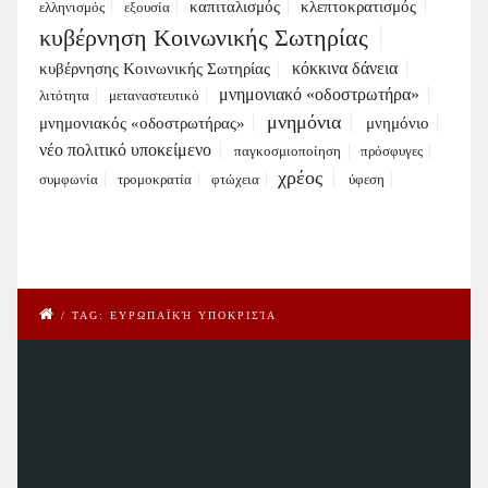
καπιταλισμός
κλεπτοκρατισμός
ελληνισμός
εξουσία
κυβέρνηση Κοινωνικής Σωτηρίας
κόκκινα δάνεια
κυβέρνησης Κοινωνικής Σωτηρίας
μνημονιακό «οδοστρωτήρα»
λιτότητα
μεταναστευτικό
μνημόνια
μνημονιακός «οδοστρωτήρας»
μνημόνιο
νέο πολιτικό υποκείμενο
παγκοσμιοποίηση
πρόσφυγες
χρέος
συμφωνία
τρομοκρατία
φτώχεια
ύφεση
/
TAG: ΕΥΡΩΠΑΪΚΉ ΥΠΟΚΡΙΣΊΑ