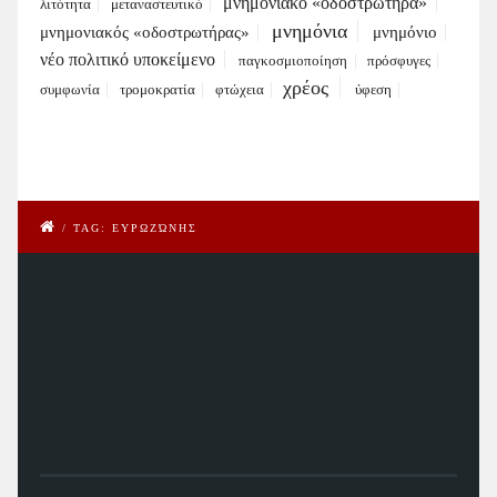
μνημονιακό «οδοστρωτήρα»
λιτότητα
μεταναστευτικό
μνημόνια
μνημονιακός «οδοστρωτήρας»
μνημόνιο
νέο πολιτικό υποκείμενο
παγκοσμιοποίηση
πρόσφυγες
χρέος
συμφωνία
τρομοκρατία
φτώχεια
ύφεση
/
TAG: ΕΥΡΩΖΏΝΗΣ