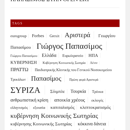
TAGS
Αριστερά
Forbes
Γεωργίου
eurogroup
Grexit
Γιώργος Παπασίμος
Παπασίμου
Ελλάδα
ΗΠΑ
Ευρωϊερατείο
Γιώργου Παπασίμου
ΚΥΒΕΡΝΗΣΗ
Κυβέρνηση Κοινωνικής Σωτηρία
Λένιν
ΠΡΑΤΤΩ
Παιδιατρικής Κλινικής του Γενικού Νοσοκομείου
Παπασίμος
Τρικάλων
Πρώτη φορά Αριστερά
ΣΥΡΙΖΑ
Τουρκία
Σόιμπλε
Τρόικα
αποικία χρέους
ανθρωπιστική κρίση
εκλογές
καπιταλισμός
κλεπτοκρατισμός
ελληνισμός
εξουσία
κυβέρνηση Κοινωνικής Σωτηρίας
κόκκινα δάνεια
κυβέρνησης Κοινωνικής Σωτηρίας