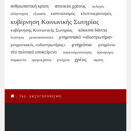
αποικία χρέους
ανθρωπιστική κρίση
εκλογές
καπιταλισμός
κλεπτοκρατισμός
ελληνισμός
εξουσία
κυβέρνηση Κοινωνικής Σωτηρίας
κόκκινα δάνεια
κυβέρνησης Κοινωνικής Σωτηρίας
μνημονιακό «οδοστρωτήρα»
λιτότητα
μεταναστευτικό
μνημόνια
μνημονιακός «οδοστρωτήρας»
μνημόνιο
νέο πολιτικό υποκείμενο
παγκοσμιοποίηση
πρόσφυγες
χρέος
συμφωνία
τρομοκρατία
φτώχεια
ύφεση
/
TAG: ΕΚΣΥΓΧΡΟΝΙΣΜΌ