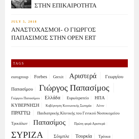
ΣΤΗΝ ΕΠΙΚΑΙΡΟΤΗΤΑ
JULY 5, 2018
ΑΝΑΣΤΟΧΑΣΜΟΙ- Ο ΓΙΩΡΓΟΣ
ΠΑΠΑΣΙΜΟΣ ΣΤΗΝ OPEN ERT
TAGS
Αριστερά
Forbes
Γεωργίου
eurogroup
Grexit
Γιώργος Παπασίμος
Παπασίμου
Ελλάδα
ΗΠΑ
Ευρωϊερατείο
Γιώργου Παπασίμου
ΚΥΒΕΡΝΗΣΗ
Κυβέρνηση Κοινωνικής Σωτηρία
Λένιν
ΠΡΑΤΤΩ
Παιδιατρικής Κλινικής του Γενικού Νοσοκομείου
Παπασίμος
Τρικάλων
Πρώτη φορά Αριστερά
ΣΥΡΙΖΑ
Τουρκία
Σόιμπλε
Τρόικα