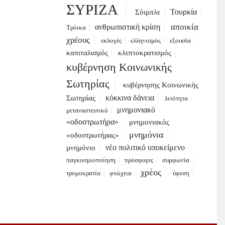
ΣΥΡΙΖΑ
Τουρκία
Σόιμπλε
αποικία
ανθρωπιστική κρίση
Τρόικα
χρέους
εκλογές
ελληνισμός
εξουσία
καπιταλισμός
κλεπτοκρατισμός
κυβέρνηση Κοινωνικής
Σωτηρίας
κυβέρνησης Κοινωνικής
κόκκινα δάνεια
Σωτηρίας
λιτότητα
μνημονιακό
μεταναστευτικό
«οδοστρωτήρα»
μνημονιακός
μνημόνια
«οδοστρωτήρας»
νέο πολιτικό υποκείμενο
μνημόνιο
παγκοσμιοποίηση
πρόσφυγες
συμφωνία
χρέος
τρομοκρατία
φτώχεια
ύφεση