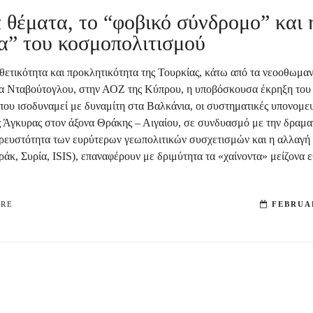
 θέματα, το “φοβικό σύνδρομο” και 
α” του κοσμοπολιτισμού
ιθετικότητα και προκλητικότητα της Τουρκίας, κάτω από τα νεοοθωμα
α Νταβούτογλου, στην ΑΟΖ της Κύπρου, η υποβόσκουσα έκρηξη του
 που ισοδυναμεί με δυναμίτη στα Βαλκάνια, οι συστηματικές υπονομευ
ης Άγκυρας στον άξονα Θράκης – Αιγαίου, σε συνδυασμό με την δραμα
ρευστότητα των ευρύτερων γεωπολιτικών συσχετισμών και η αλλαγ
ράκ, Συρία, ISIS), επαναφέρουν με δριμύτητα τα «χαίνοντα» μείζονα 
ORE
FEBRUAR