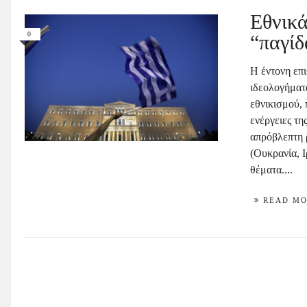
Εθνικά
0
“παγίδ
Η έντονη επ
ιδεολογήματ
εθνικισμού,
ενέργειες τ
απρόβλεπτη 
(Ουκρανία, Ι
θέματα....
READ M