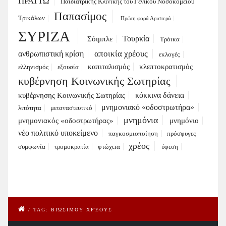
ΠΡΑΤΤΩ
Παιδιατρικής Κλινικής του Γενικού Νοσοκομείου
Παπασίμος
Τρικάλων
Πρώτη φορά Αριστερά
ΣΥΡΙΖΑ
Τουρκία
Σόιμπλε
Τρόικα
αποικία χρέους
ανθρωπιστική κρίση
εκλογές
καπιταλισμός
κλεπτοκρατισμός
ελληνισμός
εξουσία
κυβέρνηση Κοινωνικής Σωτηρίας
κόκκινα δάνεια
κυβέρνησης Κοινωνικής Σωτηρίας
μνημονιακό «οδοστρωτήρα»
λιτότητα
μεταναστευτικό
μνημόνια
μνημονιακός «οδοστρωτήρας»
μνημόνιο
νέο πολιτικό υποκείμενο
παγκοσμιοποίηση
πρόσφυγες
χρέος
συμφωνία
τρομοκρατία
φτώχεια
ύφεση
/
TAG: ΒΙΏΣΙΜΟΥ ΧΡΈΟΥΣ