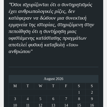
"Όσοι ισχυρίζονται ότι ο συντηρητισμός
έχει ανθρωπολογικές ρίζες, δεν
κατάφεραν να δώσουν μια συνεκτική
ερμηνεία της ιστορίας, στηριζόμενη στην
πεποίθηση ότι η συντήρηση μιας
υφιστάμενης κατάστασης πραγμάτων
αποτελεί φυσική καταβολή «του»
ανθρώπου"
August 2026
M
T
W
T
F
S
S
1
2
3
4
5
6
7
8
9
10
11
12
13
14
15
16