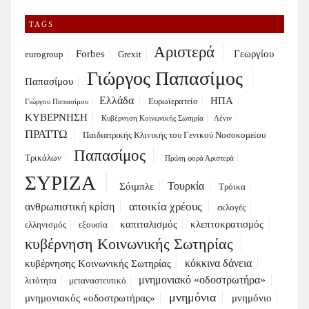
TAGS
Αριστερά
Forbes
Γεωργίου
eurogroup
Grexit
Γιώργος Παπασίμος
Παπασίμου
Ελλάδα
ΗΠΑ
Ευρωϊερατείο
Γιώργου Παπασίμου
ΚΥΒΕΡΝΗΣΗ
Κυβέρνηση Κοινωνικής Σωτηρία
Λένιν
ΠΡΑΤΤΩ
Παιδιατρικής Κλινικής του Γενικού Νοσοκομείου
Παπασίμος
Τρικάλων
Πρώτη φορά Αριστερά
ΣΥΡΙΖΑ
Τουρκία
Σόιμπλε
Τρόικα
αποικία χρέους
ανθρωπιστική κρίση
εκλογές
καπιταλισμός
κλεπτοκρατισμός
ελληνισμός
εξουσία
κυβέρνηση Κοινωνικής Σωτηρίας
κόκκινα δάνεια
κυβέρνησης Κοινωνικής Σωτηρίας
μνημονιακό «οδοστρωτήρα»
λιτότητα
μεταναστευτικό
μνημόνια
μνημονιακός «οδοστρωτήρας»
μνημόνιο