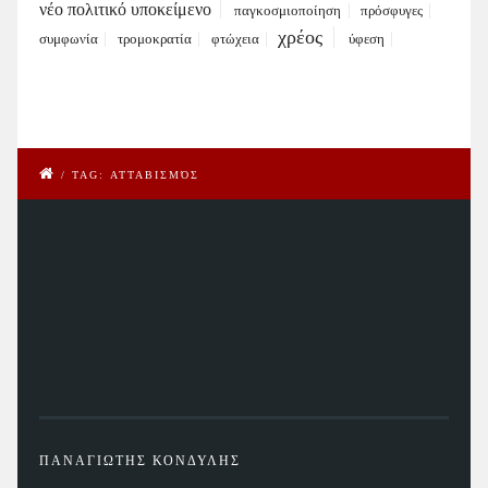
νέο πολιτικό υποκείμενο
παγκοσμιοποίηση
πρόσφυγες
χρέος
συμφωνία
τρομοκρατία
φτώχεια
ύφεση
/
TAG: ΑΤΤΑΒΙΣΜΌΣ
ΠΑΝΑΓΙΩΤΗΣ ΚΟΝΔΥΛΗΣ