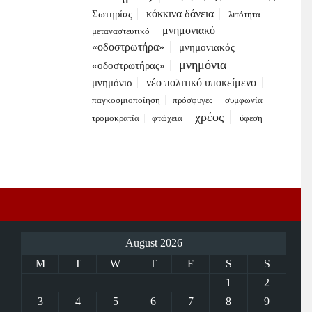
κόκκινα δάνεια
Σωτηρίας
λιτότητα
μνημονιακό
μεταναστευτικό
«οδοστρωτήρα»
μνημονιακός
μνημόνια
«οδοστρωτήρας»
νέο πολιτικό υποκείμενο
μνημόνιο
παγκοσμιοποίηση
πρόσφυγες
συμφωνία
χρέος
τρομοκρατία
φτώχεια
ύφεση
August 2026
M
T
W
T
F
S
S
1
2
3
4
5
6
7
8
9