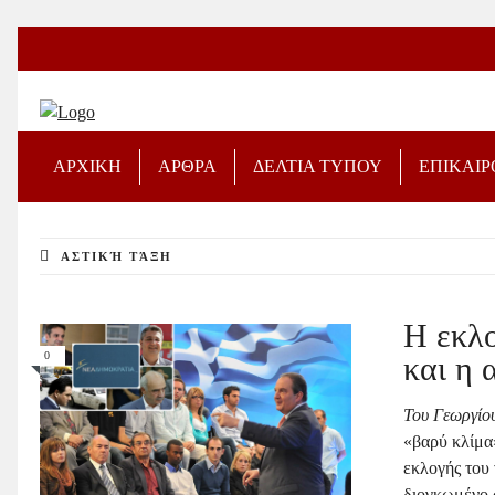
ΑΡΧΙΚΗ
ΑΡΘΡΑ
ΔΕΛΤΙΑ ΤΥΠΟΥ
ΕΠΙΚΑΙ
ΑΣΤΙΚΉ ΤΆΞΗ
Η εκλο
0
και η 
Του Γεωργίο
«βαρύ κλίμα
εκλογής του 
διογκωμένο 