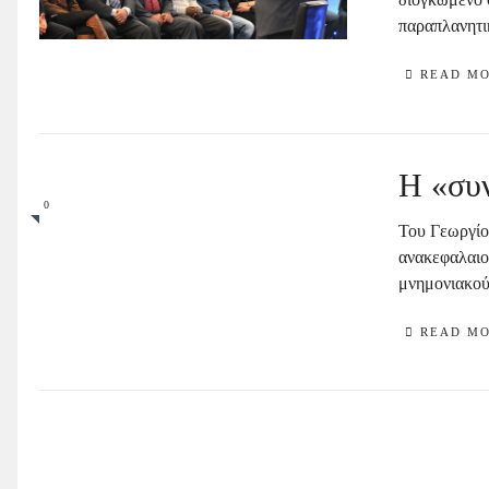
παραπλανητικ
READ M
H «συν
0
Του Γεωργίο
ανακεφαλαιο
μνημονιακού
READ M