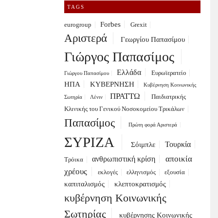
TAGS
Forbes
eurogroup
Grexit
Αριστερά
Γεωργίου Παπασίμου
Γιώργος Παπασίμος
Ελλάδα
Ευρωϊερατείο
Γιώργου Παπασίμου
ΗΠΑ
ΚΥΒΕΡΝΗΣΗ
Κυβέρνηση Κοινωνικής
ΠΡΑΤΤΩ
Παιδιατρικής
Σωτηρία
Λένιν
Κλινικής του Γενικού Νοσοκομείου Τρικάλων
Παπασίμος
Πρώτη φορά Αριστερά
ΣΥΡΙΖΑ
Τουρκία
Σόιμπλε
αποικία
ανθρωπιστική κρίση
Τρόικα
χρέους
εκλογές
ελληνισμός
εξουσία
καπιταλισμός
κλεπτοκρατισμός
κυβέρνηση Κοινωνικής
Σωτηρίας
κυβέρνησης Κοινωνικής