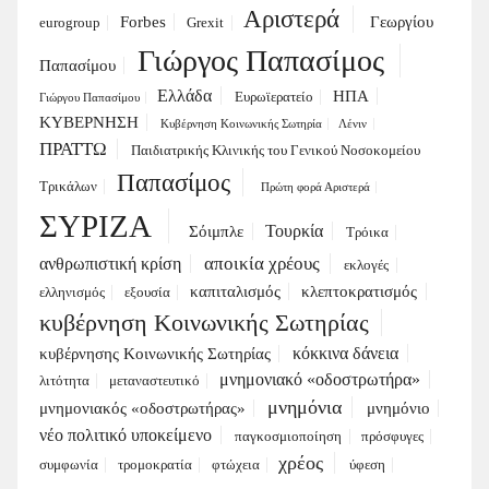
Αριστερά
Forbes
Γεωργίου
eurogroup
Grexit
Γιώργος Παπασίμος
Παπασίμου
Ελλάδα
ΗΠΑ
Ευρωϊερατείο
Γιώργου Παπασίμου
ΚΥΒΕΡΝΗΣΗ
Κυβέρνηση Κοινωνικής Σωτηρία
Λένιν
ΠΡΑΤΤΩ
Παιδιατρικής Κλινικής του Γενικού Νοσοκομείου
Παπασίμος
Τρικάλων
Πρώτη φορά Αριστερά
ΣΥΡΙΖΑ
Τουρκία
Σόιμπλε
Τρόικα
αποικία χρέους
ανθρωπιστική κρίση
εκλογές
καπιταλισμός
κλεπτοκρατισμός
ελληνισμός
εξουσία
κυβέρνηση Κοινωνικής Σωτηρίας
κόκκινα δάνεια
κυβέρνησης Κοινωνικής Σωτηρίας
μνημονιακό «οδοστρωτήρα»
λιτότητα
μεταναστευτικό
μνημόνια
μνημονιακός «οδοστρωτήρας»
μνημόνιο
νέο πολιτικό υποκείμενο
παγκοσμιοποίηση
πρόσφυγες
χρέος
συμφωνία
τρομοκρατία
φτώχεια
ύφεση