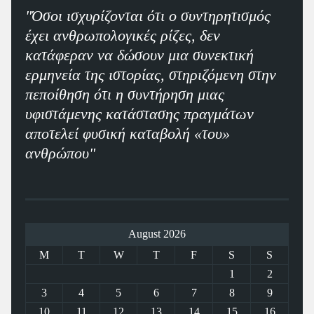
"Όσοι ισχυρίζονται ότι ο συντηρητισμός
έχει ανθρωπολογικές ρίζες, δεν
κατάφεραν να δώσουν μια συνεκτική
ερμηνεία της ιστορίας, στηριζόμενη στην
πεποίθηση ότι η συντήρηση μιας
υφιστάμενης κατάστασης πραγμάτων
αποτελεί φυσική καταβολή «του»
ανθρώπου"
August 2026
M
T
W
T
F
S
S
1
2
3
4
5
6
7
8
9
10
11
12
13
14
15
16