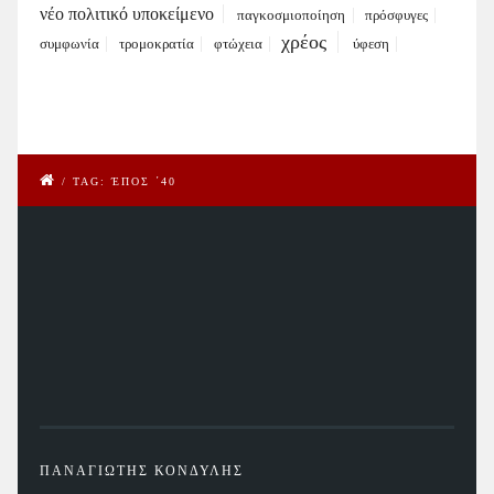
νέο πολιτικό υποκείμενο
παγκοσμιοποίηση
πρόσφυγες
χρέος
συμφωνία
τρομοκρατία
φτώχεια
ύφεση
/
TAG: ΈΠΟΣ ΄40
ΠΑΝΑΓΙΩΤΗΣ ΚΟΝΔΥΛΗΣ