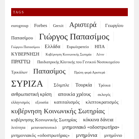
TAGS
Αριστερά
Forbes
Γεωργίου
eurogroup
Grexit
Γιώργος Παπασίμος
Παπασίμου
Ελλάδα
ΗΠΑ
Ευρωϊερατείο
Γιώργου Παπασίμου
ΚΥΒΕΡΝΗΣΗ
Κυβέρνηση Κοινωνικής Σωτηρία
Λένιν
ΠΡΑΤΤΩ
Παιδιατρικής Κλινικής του Γενικού Νοσοκομείου
Παπασίμος
Τρικάλων
Πρώτη φορά Αριστερά
ΣΥΡΙΖΑ
Τουρκία
Σόιμπλε
Τρόικα
αποικία χρέους
ανθρωπιστική κρίση
εκλογές
καπιταλισμός
κλεπτοκρατισμός
ελληνισμός
εξουσία
κυβέρνηση Κοινωνικής Σωτηρίας
κόκκινα δάνεια
κυβέρνησης Κοινωνικής Σωτηρίας
μνημονιακό «οδοστρωτήρα»
λιτότητα
μεταναστευτικό
μνημόνια
μνημονιακός «οδοστρωτήρας»
μνημόνιο