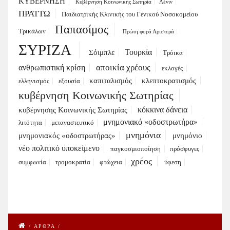
ΚΥΒΕΡΝΗΣΗ
Κυβέρνηση Κοινωνικής Σωτηρία
Λένιν
ΠΡΑΤΤΩ
Παιδιατρικής Κλινικής του Γενικού Νοσοκομείου
Παπασίμος
Τρικάλων
Πρώτη φορά Αριστερά
ΣΥΡΙΖΑ
Τουρκία
Σόιμπλε
Τρόικα
αποικία χρέους
ανθρωπιστική κρίση
εκλογές
καπιταλισμός
κλεπτοκρατισμός
ελληνισμός
εξουσία
κυβέρνηση Κοινωνικής Σωτηρίας
κόκκινα δάνεια
κυβέρνησης Κοινωνικής Σωτηρίας
μνημονιακό «οδοστρωτήρα»
λιτότητα
μεταναστευτικό
μνημόνια
μνημονιακός «οδοστρωτήρας»
μνημόνιο
νέο πολιτικό υποκείμενο
παγκοσμιοποίηση
πρόσφυγες
χρέος
συμφωνία
τρομοκρατία
φτώχεια
ύφεση
/
ΑΡΘΡΑ
/