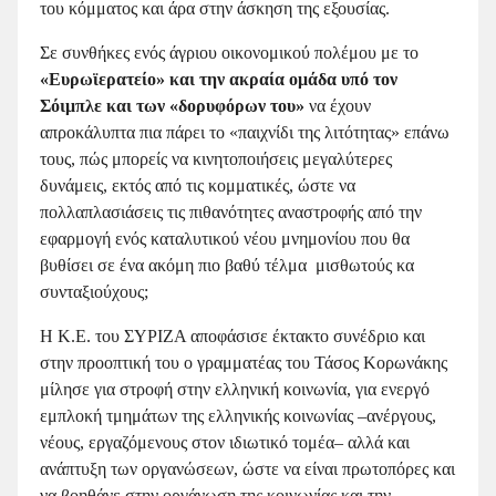
του κόμματος και άρα στην άσκηση της εξουσίας.
Σε συνθήκες ενός άγριου οικονομικού πολέμου με το
«Ευρωϊερατείο» και την ακραία ομάδα υπό τον
Σόιμπλε και των «δορυφόρων του»
να έχουν
απροκάλυπτα πια πάρει το «παιχνίδι της λιτότητας» επάνω
τους, πώς μπορείς να κινητοποιήσεις μεγαλύτερες
δυνάμεις, εκτός από τις κομματικές, ώστε να
πολλαπλασιάσεις τις πιθανότητες αναστροφής από την
εφαρμογή ενός καταλυτικού νέου μνημονίου που θα
βυθίσει σε ένα ακόμη πιο βαθύ τέλμα μισθωτούς κα
συνταξιούχους;
Η Κ.Ε. του ΣΥΡΙΖΑ αποφάσισε έκτακτο συνέδριο και
στην προοπτική του ο γραμματέας του Τάσος Κορωνάκης
μίλησε για στροφή στην ελληνική κοινωνία, για ενεργό
εμπλοκή τμημάτων της ελληνικής κοινωνίας –ανέργους,
νέους, εργαζόμενους στον ιδιωτικό τομέα– αλλά και
ανάπτυξη των οργανώσεων, ώστε να είναι πρωτοπόρες και
να βοηθάνε στην οργάνωση της κοινωνίας και την