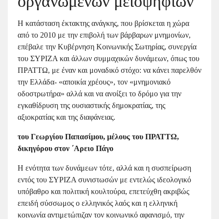
οργανωμένων μειοψηφιών
Η κατάσταση έκτακτης ανάγκης, που βρίσκεται η χώρα
από το 2010 με την επιβολή των βάρβαρων μνημονίων,
επέβαλε την Κυβέρνηση Κοινωνικής Σωτηρίας, συνεργία
του ΣΥΡΙΖΑ και άλλων συμμαχικών δυνάμεων, όπως του
ΠΡΑΤΤΩ, με έναν και μοναδικό στόχο: να κάνει παρελθόν
την Ελλάδα- «αποικία χρέους», τον «μνημονιακό
οδοστρωτήρα» αλλά και να ανοίξει το δρόμο για την
εγκαθίδρυση της ουσιαστικής δημοκρατίας, της
αξιοκρατίας και της διαφάνειας.
του Γεωργίου Παπασίμου, μέλους του ΠΡΑΤΤΩ,
δικηγόρου στον ΄Αρειο Πάγο
Η ενότητα των δυνάμεων τότε, αλλά και η συσπείρωση
εντός του ΣΥΡΙΖΑ συνιστωσών με εντελώς ιδεολογικό
υπόβαθρο και πολιτική κουλτούρα, επετεύχθη ακριβώς
επειδή σύσσωμος ο ελληνικός λαός και η ελληνική
κοινωνία αντιμετώπιζαν τον κοινωνικό αφανισμό, την