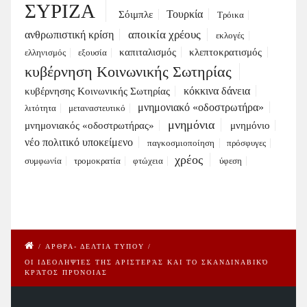
ΣΥΡΙΖΑ
Τουρκία
Σόιμπλε
Τρόικα
αποικία χρέους
ανθρωπιστική κρίση
εκλογές
καπιταλισμός
κλεπτοκρατισμός
ελληνισμός
εξουσία
κυβέρνηση Κοινωνικής Σωτηρίας
κόκκινα δάνεια
κυβέρνησης Κοινωνικής Σωτηρίας
μνημονιακό «οδοστρωτήρα»
λιτότητα
μεταναστευτικό
μνημόνια
μνημονιακός «οδοστρωτήρας»
μνημόνιο
νέο πολιτικό υποκείμενο
παγκοσμιοποίηση
πρόσφυγες
χρέος
συμφωνία
τρομοκρατία
φτώχεια
ύφεση
/
ΑΡΘΡΑ- ΔΕΛΤΙΑ ΤΥΠΟΥ
/
ΟΙ ΙΔΕΟΛΗΨΊΕΣ ΤΗΣ ΑΡΙΣΤΕΡΆΣ ΚΑΙ ΤΟ ΣΚΑΝΔΙΝΑΒΙΚΌ
ΚΡΆΤΟΣ ΠΡΌΝΟΙΑΣ