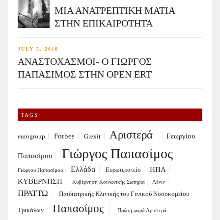
ΜΙΑ ΑΝΑΤΡΕΠΤΙΚΗ ΜΑΤΙΑ
ΣΤΗΝ ΕΠΙΚΑΙΡΟΤΗΤΑ
JULY 5, 2018
ΑΝΑΣΤΟΧΑΣΜΟΙ- Ο ΓΙΩΡΓΟΣ
ΠΑΠΑΣΙΜΟΣ ΣΤΗΝ OPEN ERT
TAGS
Αριστερά
Forbes
Γεωργίου
eurogroup
Grexit
Γιώργος Παπασίμος
Παπασίμου
Ελλάδα
ΗΠΑ
Ευρωϊερατείο
Γιώργου Παπασίμου
ΚΥΒΕΡΝΗΣΗ
Κυβέρνηση Κοινωνικής Σωτηρία
Λένιν
ΠΡΑΤΤΩ
Παιδιατρικής Κλινικής του Γενικού Νοσοκομείου
Παπασίμος
Τρικάλων
Πρώτη φορά Αριστερά