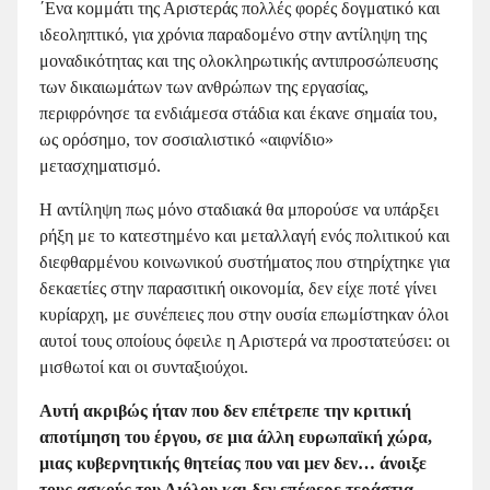
΄Ενα κομμάτι της Αριστεράς πολλές φορές δογματικό και
ιδεοληπτικό, για χρόνια παραδομένο στην αντίληψη της
μοναδικότητας και της ολοκληρωτικής αντιπροσώπευσης
των δικαιωμάτων των ανθρώπων της εργασίας,
περιφρόνησε τα ενδιάμεσα στάδια και έκανε σημαία του,
ως ορόσημο, τον σοσιαλιστικό «αιφνίδιο»
μετασχηματισμό.
Η αντίληψη πως μόνο σταδιακά θα μπορούσε να υπάρξει
ρήξη με το κατεστημένο και μεταλλαγή ενός πολιτικού και
διεφθαρμένου κοινωνικού συστήματος που στηρίχτηκε για
δεκαετίες στην παρασιτική οικονομία, δεν είχε ποτέ γίνει
κυρίαρχη, με συνέπειες που στην ουσία επωμίστηκαν όλοι
αυτοί τους οποίους όφειλε η Αριστερά να προστατεύσει: οι
μισθωτοί και οι συνταξιούχοι.
Αυτή ακριβώς ήταν που δεν επέτρεπε την κριτική
αποτίμηση του έργου, σε μια άλλη ευρωπαϊκή χώρα,
μιας κυβερνητικής θητείας που ναι μεν δεν… άνοιξε
τους ασκούς του Αιόλου και δεν επέφερε τεράστια